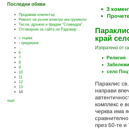
Последни обяви
3 комен
Продавам компютър
Прочете
Ремонт на ръчни електро инструменти
Тесли, дръжки и брадви "Славедра"
Параклис
Отговорник за сайта на Радомир
край се
« първа
‹ предишна
Изпратено от ra
…
6
Религия
7
8
Забележи
9
село По
10
11
12
Параклис св.
13
направи впеч
14
автентичност
още
комплекс е в
черква има я
сравнително 
през 50-те и 