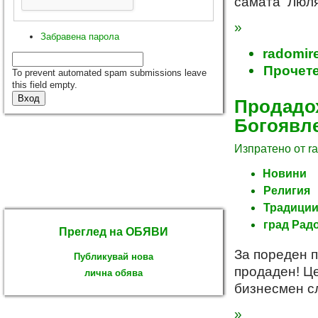
самата Люля
»
Забравена парола
radomire
Прочете
To prevent automated spam submissions leave
this field empty.
Продадох
Богоявл
Изпратено от ra
Новини
Религия
Традици
град Рад
Преглед на ОБЯВИ
За пореден п
Публикувай нова
продаден! Ц
лична обява
бизнесмен с
»