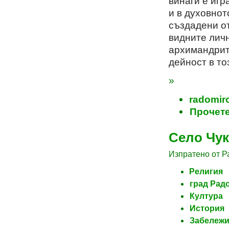
винаги е игр
и в духовно
създадени от
видните личн
архимандрит
дейност в то
»
radomiro
Прочете
Село Чу
Изпратено от Ра
Религия
град Рад
Култура
История
Забележи