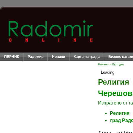
ПЕРНИК
Радомир
Новини
Карта на града
Бизнес катал
Начало
»
Култура
Loading
Религия
Черешов
Изпратено от ra
Религия
град Рад
Днес , събо