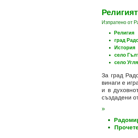
Религият
Изпратено от Ра
Религия
град Рад
История
село Гъл
село Угл
За град Рад
винаги е игр
и в духовно
създадени от
»
Радомир
Прочете