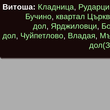
Витоша:
Кладница
,
Рударци
Бучино
,
квартал Църк
дол
,
Ярджиловци
,
Бо
дол
,
Чуйпетлово
,
Владая
,
Мъ
дол(