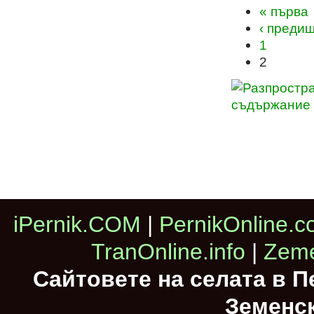
« първа
‹ преди
1
2
iPernik.COM
|
PernikOnline.
TranOnline.info
|
Zeme
Сайтовете на селата в 
Земенс