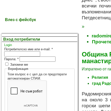
всички почи
възпоменани
Петдесетниц
Влез с фейсбук
»
radomire
Вход потребители
Прочете
Login
Потребителско име или e-mail:
*
Община 
Парола:
*
манастир
Запомни ме
Изпратено от ra
Верификация
Този въпрос е с цел да се предотврати
Религия
автоматизиран СПАМ.
град Рад
Радомирския
на около 3 
горски шепи