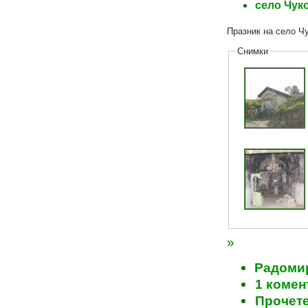
село Чук
Празник на село Ч
Снимки
»
Радомир
1 комен
Прочете