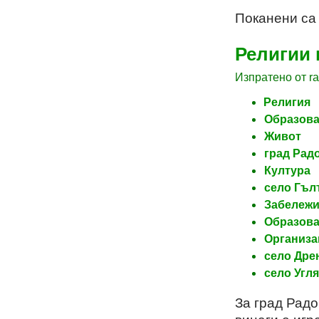
Поканени са
Религии 
Изпратено от rad
Религия
Образов
Живот
град Рад
Култура
село Гъл
Забележи
Образов
Организа
село Дре
село Угл
За град Радо