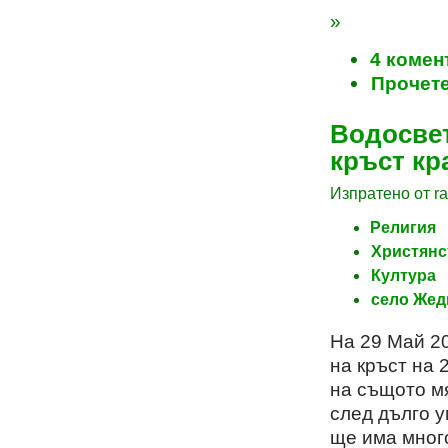
»
4 комен
Прочете
Водосвет
кръст кр
Изпратено от rad
Религия
Христянс
Култура
село Жед
На 29 Май 20
на кръст на 
на същото мя
след дълго у
ще има мног