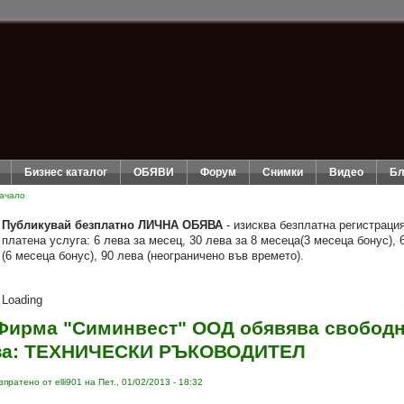
Бизнес каталог
ОБЯВИ
Форум
Снимки
Видео
Бл
ачало
Публикувай безплатно ЛИЧНА ОБЯВА
- изисква безплатна регистраци
платена услуга: 6 лева за месец, 30 лева за 8 месеца(3 месеца бонус), 
(6 месеца бонус), 90 лева (неограничено във времето).
Loading
Фирма "Симинвест" ООД обявява свободн
за: ТЕХНИЧЕСКИ РЪКОВОДИТЕЛ
зпратено от elli901 на Пет., 01/02/2013 - 18:32