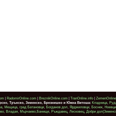
com
|
RadomirOnline.com
|
BreznikOnline.com
|
TranOnline.info
|
ZemenOnlin
ирско, Трънско, Земенско, Брезнишко и Южна Витоша:
Кладница
,
Руд
ва
,
Мещица
,
град Батановци
,
Богданов дол
,
Ярджиловци
,
Боснек
,
Ноевци
ово
,
Владая
,
Мърчаево
,
Банище
,
Ръждавец
,
Лесковец
,
Добри дол(Земенс