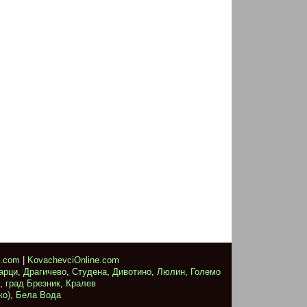
e.com
|
KovachevciOnline.com
арци
,
Драгичево
,
Студена
,
Дивотино
,
Люлин
,
Големо
,
град Брезник
,
Кралев
ко)
,
Бела Вода