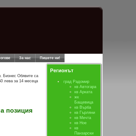
огове
За нас
Пишете ни!
Регионът
я. Бизнес Обявите са
60 лева за 14 месеца
град Радомир
кв Автогара
кв Арката
жк
Бащевица
кв Върба
а позиция
кв Гърляни
кв Мечта
кв Ное
кв
Панзарски