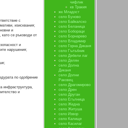
чифлик
кв Тракия
жк Младост
село Буново
ответствие с
село Байкалско
мативи, изисквания;
село Беланица
новни и
село Бобораци
 като се ръководи от
село Борнарево
село Владимир
езопасност и
село Горна Диканя
тите нарушения;
село Гълъбник
село Дебели лаг
село Делян
ше;
село Долна
Диканя
село Долни
цедурата по одобрение
Раковец
село Драгомирово
та инфраструктура,
село Дрен
оителство и
село Друган
село Егълница
село Жедна
село Житуша
село Извор
село Калище
село Касилаг