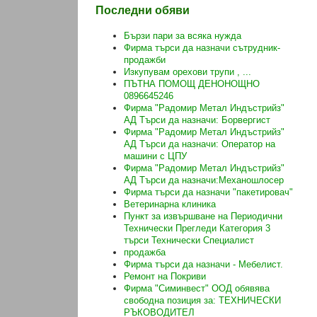
Последни обяви
Бързи пари за всяка нужда
Фирма търси да назначи сътрудник-
продажби
Изкупувам орехови трупи , ...
ПЪТНА ПОМОЩ ДЕНОНОЩНО
0896645246
Фирма "Радомир Метал Индъстрийз"
АД Търси да назначи: Борвергист
Фирма "Радомир Метал Индъстрийз"
АД Търси да назначи: Оператор на
машини с ЦПУ
Фирма "Радомир Метал Индъстрийз"
АД Търси да назначи:Механошлосер
Фирма търси да назначи "пакетировач"
Ветеринарна клиника
Пункт за извършване на Периодични
Технически Прегледи Категория 3
търси Технически Специалист
продажба
Фирма търси да назначи - Мебелист.
Ремонт на Покриви
Фирма "Симинвест" ООД обявява
свободна позиция за: ТЕХНИЧЕСКИ
РЪКОВОДИТЕЛ