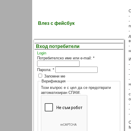
О
-
-
Влез с фейсбук
п
-
д
в
-
Вход потребители
н
Login
Потребителско име или e-mail:
*
И
-
-
Парола:
*
-
Запомни ме
-
Верификация
н
Този въпрос е с цел да се предотврати
-
автоматизиран СПАМ.
с
о
-
-
-
О
М