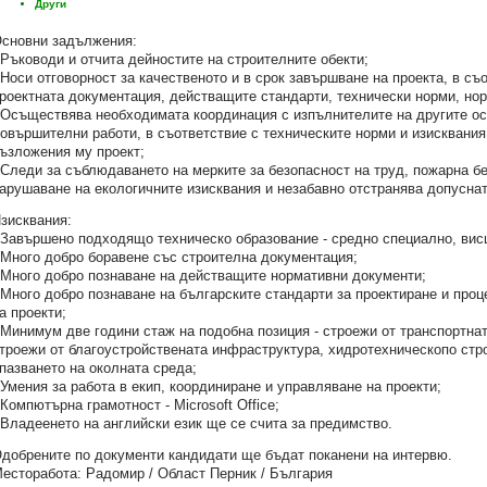
Други
сновни задължения:
 Ръководи и отчита дейностите на строителните обекти;
 Носи отговорност за качественото и в срок завършване на проекта, в съ
роектната документация, действащите стандарти, технически норми, нор
 Осъществява необходимата координация с изпълнителите на другите ос
овършителни работи, в съответствие с техническите норми и изисквания,
ъзложения му проект;
 Следи за съблюдаването на мерките за безопасност на труд, пожарна б
арушаване на екологичните изисквания и незабавно отстранява допусна
зисквания:
 Завършено подходящо техническо образование - средно специално, вис
 Много добро боравене със строителна документация;
 Много добро познаване на действащите нормативни документи;
 Много добро познаване на българските стандарти за проектиране и про
а проекти;
 Минимум две години стаж на подобна позиция - строежи от транспортна
троежи от благоустройствената инфраструктура, хидротехническопо стр
пазването на околната среда;
 Умения за работа в екип, координиране и управляване на проекти;
 Компютърна грамотност - Microsoft Office;
 Владеенето на английски език ще се счита за предимство.
добрените по документи кандидати ще бъдат поканени на интервю.
есторабота: Радомир / Област Перник / България