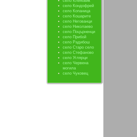
село Кленовик
село Кондофрей
село Копаница
село Кошарите
село Негованци
село Николаево
село Поцърненци
село Прибой
село Радибош
село Старо село
село Стефаново
село Углярци
село Червена
могила
село Чуковец