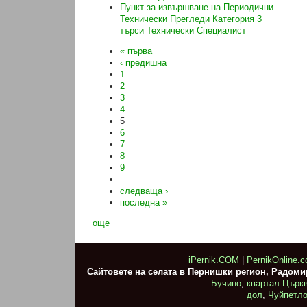
Пункт за извършване на Периодични
Технически Прегледи Категория 3
търси Технически Специалист
« първа
‹ предишна
1
2
3
4
5
6
7
8
9
…
следваща ›
последна »
още
iPernik.COM
|
PernikOnline.
Сайтовете на селата в Пернишки регион, Радом
Бучино
,
квартал Църк
дол
,
Чуйпетл