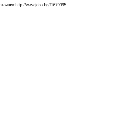
зточник:http://www.jobs.bg/f1679995