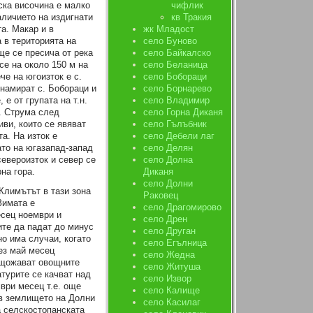
ска височина е малко
чифлик
аличието на издигнати
кв Тракия
а. Макар и в
жк Младост
 в територията на
село Буново
ще се пресича от река
село Байкалско
се на около 150 м на
село Беланица
че на югоизток е с.
село Бобораци
намират с. Бобораци и
село Борнарево
е от групата на т.н.
село Владимир
р. Струма след
село Горна Диканя
ви, които се явяват
село Гълъбник
а. На изток е
село Дебели лаг
ато на югазапад-запад
село Делян
североизток и север се
село Долна
на гора.
Диканя
село Долни
Климътът в тази зона
Раковец
Зимата е
село Драгомирово
есец ноември и
село Дрен
ите да падат до минус
село Друган
 но има случаи, когато
село Егълница
рез май месец
село Жедна
нищожават овощните
село Житуша
атурите се качват над
село Извор
мври месец т.е. още
село Калище
 в землището на Долни
село Касилаг
а селскостопанската