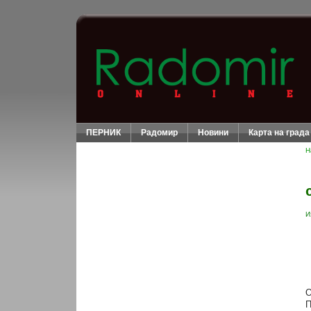
ПЕРНИК
Радомир
Новини
Карта на града
Н
И
О
П