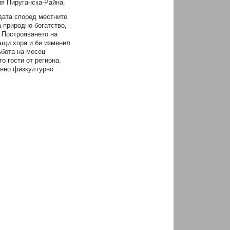
я Пируганска-Райна.
одата според местните
 природно богатство,
. Построяването на
ащи хора и би изменил
ъбота на месец
о гости от региона.
енно физкултурно