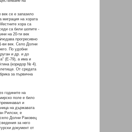
ъществяване на
 век се е запазило
а миграция на хората
 Местните хора са
седи са били шопите -
ини на 20-ти век
аблюдава прогресивно
1-ви век. Село Долни
него. По удобни
уган и др. и до
" (Е-79), а има и
тина (коридор № 4).
 летище. От средата
абрика за първична
ез годините на
омирско поле е било
 преминавал и
аница на държавата
ан Рилски, е
 село Долни Раковец
сведения за него
турски документ от