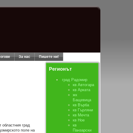
огове
За нас
Пишете ни!
Регионът
град Радомир
кв Автогара
кв Арката
жк
Бащевица
кв Върба
кв Гърляни
кв Мечта
кв Ное
т областния град
кв
домирското поле на
Панзарски