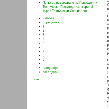
1
Пункт за извършване на Периодични
О
Технически Прегледи Категория 3
н
търси Технически Специалист
П
« първа
п
‹ предишна
о
1
К
2
в
3
и
4
п
5
р
6
ч
7
р
8
9
П
…
о
следваща ›
В
последна »
з
с
още
о
"
д
(
д
к
т