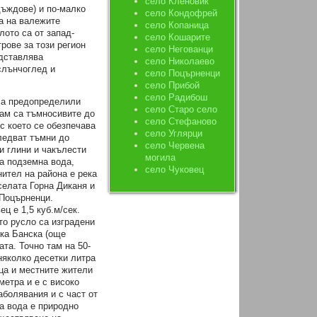
село Кленовик
дъждове) и по-малко
село Кондофрей
ма на валежите
село Копаница
ото са от запад-
село Кошарите
рове за този регион
село Негованци
едставлява
село Николаево
слънчоглед и
село Поцърненци
село Прибой
село Радибош
са предопределили
село Старо село
там са тъмносивите до
село Стефаново
с което се обезпечава
село Углярци
ледват тъмни до
село Червена
и глини и чакълести
могила
а подземна вода,
село Чуковец
нител на района е река
селата Горна Диканя и
 Поцърненци.
ц е 1,5 куб.м/сек.
ото русло са изградени
чка Банска (още
ата. Точно там на 50-
няколко десетки литра
рца и местните жители
метра и е с високо
аболявания и с част от
на вода е природно