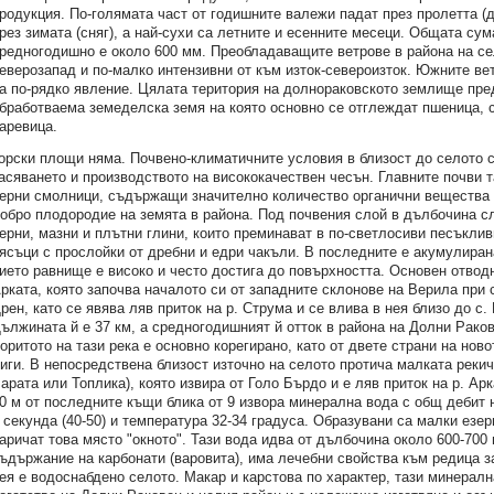
родукция. По-голямата част от годишните валежи падат през пролетта (
рез зимата (сняг), а най-сухи са летните и есенните месеци. Общата су
редногодишно е около 600 мм. Преобладаващите ветрове в района на сел
еверозапад и по-малко интензивни от към изток-североизток. Южните вет
а по-рядко явление. Цялата територия на долнораковското землище пр
бработваема земеделска земя на която основно се отглеждат пшеница, 
аревица.
орски площи няма. Почвено-климатичните условия в близост до селото 
асяването и производството на висококачествен чесън. Главните почви 
ерни смолници, съдържащи значително количество органични вещества 
обро плодородие на земята в района. Под почвения слой в дълбочина с
ерни, мазни и плътни глини, които преминават в по-светлосиви песъклив
ясъци с прослойки от дребни и едри чакъли. В последните е акумулиран
ието равнище е високо и често достига до повърхността. Основен отвод
рката, която започва началото си от западните склонове на Верила при 
рен, като се явява ляв приток на р. Струма и се влива в нея близо до с.
ължината й е 37 км, а средногодишният й отток в района на Долни Ракове
оритото на тази река е основно корегирано, като от двете страни на нов
иги. В непосредствена близост източно на селото протича малката реки
арата или Топлика), която извира от Голо Бърдо и е ляв приток на р. Арк
0 м от последните къщи блика от 9 извора минерална вода с общ дебит 
 секунда (40-50) и температура 32-34 градуса. Образувани са малки езе
аричат това място "окното". Тази вода идва от дълбочина около 600-700 
ъдържание на карбонати (варовита), има лечебни свойства към редица з
ея е водоснабдено селото. Макар и карстова по характер, тази минерал