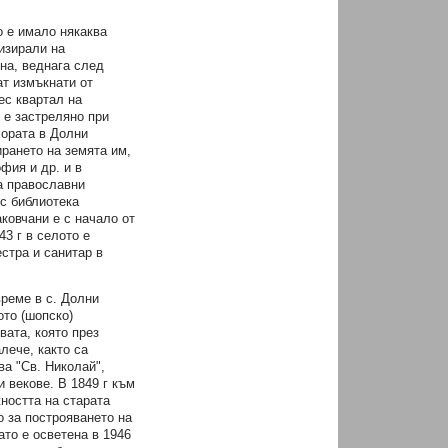
о е имало някаква
изирали на
на, веднага след
ат измъкнати от
ес квартал на
 е застреляно при
хората в Долни
ирането на земята им,
фия и др. и в
са православни
 с библиотека
аковчани е с начало от
43 г в селото е
стра и санитар в
време в с. Долни
ото (шопско)
вата, която през
лече, както са
ва "Св. Николай",
и векове. В 1849 г към
ността на старата
 за построяването на
ато е осветена в 1946