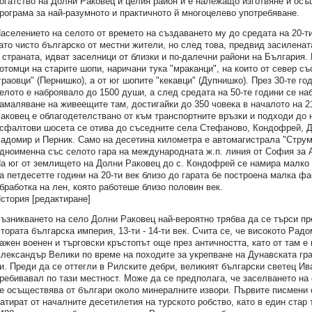
огатство на Долни Раковец и целия район и е належащо изготвяне и ос
рограма за най-разумното и практичното й многоцелево употребяване.
аселението на селото от времето на създаването му до средата на 20-ти
ато чисто българско от местни жители, но след това, предвид засиленат
 страната, идват заселници от близки и по-далечни райони на България.
отомци на старите шопи, наричани тука "мраканци", на които от север съ
граовци" (Пернишко), а от юг шопите "кекавци" (Дупнишко). През 30-те год
елото е наброявало до 1500 души, а след средата на 50-те години се н
амаляване на живеещите там, достигайки до 350 човека в началото на 2
аковец е облагодетелствано от към транспортните връзки и подходи до 
сфалтови шосета се отива до съседните села Стефаново, Кондофрей, Др
адомир и Перник. Само на десетина километра е автомагистрала "Струма
дноименна със селото гара на международната ж.п. линия от София за А
а юг от землището на Долни Раковец до с. Кондофрей се намира малко
а петдесетте години на 20-ти век близо до гарата бе построена малка ф
бработка на лен, която работеше близо половин век.
стория [редактиране]
ъзникването на село Долни Раковец най-вероятно трябва да се търси пр
тората българска империя, 13-ти - 14-ти век. Счита се, че високото Рад
ажен военен и търговски кръстопът още през античността, като от там е
лександър Велики по време на походите за укрепване на Дунавската гр
и. Преди да се оттегли в Рилските дебри, великият български светец Ив
ребивавал по тази местност. Може да се предполага, че заселването на
е осъществява от българи около минералните извори. Първите писмени 
атират от началните десетилетия на турското робство, като в един стар 