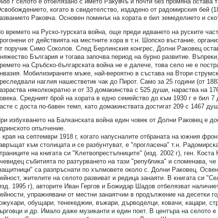
488 г селото е отбелязано с името Ракувчъ и почти без промяна остава т
свобождението, когато в свидетелство, издадено от радомирския бей (1
азванието Раковча. Основен поминък на хората е бил земеделието и ско
о времето на Руско-турската война, още преди идването на руските част
рогонени от действията на местните хора в т.н. Шопско въстание, орган
т поручик Симо Соколов. След Берлинския конгрес, Долни Раковец оста
няжество България и тогава започва период на бурно развитие. Въпреки,
ремето на Сръбско-българската война не е далече, това село не е пост
нвазия. Мобилизираните мъже, най-вероятно в състава на Втори струмск
реследвали наглия нашестветик чак до Пирот. Само за 25 години (от 188
азраства няколкократно и от 33 домакинства с 525 души, нараства на 17
овека. Средният брой на хората в едно семейство до към 1930 г е бил 7 
асте с доста по-бавен темп, като домакинствата достигат 209 с 1467 душ
ри избухването на Балканската война един човек от Долни Раковец е д
дринското опълчение.
 края на септември 1918 г, когато напусналите отбраната на южния фрон
авръщат към столицата и се разбунтуват, е "прогласена" т.н. Радомирск
траниците на книгата си "Клетвопрестъпниците" (изд. 2002 г), ген. Коста
чевидец събитията по разтурването на тази "република" и споменава, че
защитници" са разпръснати по хълмовете около с. Долни Раковец. Осве
ейност, жителите на селото развиват и редица занаяти. В книгата си "С
изд. 1995 г), авторите Иван Гергов и Божидар Шадов отбелязват наличие
ейности, упражнявани от местни занаятчии в продължение на десетки го
ожухари, обущари, тенекеджии, въжари, дърводелци, ковачи, кацари, ст
ърговци и др. Имало даже музиканти и един поет. В центъра на селото 