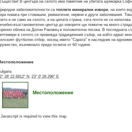
съществи! В центъра на селото има паметник на убитата шумкарка Софи
риродни забележителности са
топлите минерални извори
, на които в
ора помага при стомашни, ревматични, нервни и други заболявания. Това
оето е не само на селото, а на цялата страна, сега почти не се използва
ечебно-възстановителен център до изворите ще помогне на много страд
оренно облика на Долни Раковец в положителна посока. В последната с
ептември в селото се провежда традиционния събор, на който идват мног
елският футболен отбор, носещ името "Сарата" е наследник на едноим
ружество, възникнало преди по-вече от 60 години.
Местоположение
ulgaria
2° 28' 22.6812" N
,
23° 0' 28.296" E
Местоположение
Javascript is required to view this map.