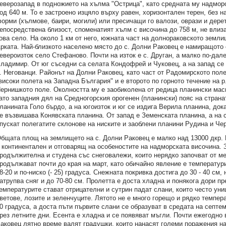
еверозапад в подножието на хълма "Острица", като средната му надмор
од 640 м. То е застроено изцяло върху равен, хоризонтален терен, без н
орми (хълмове, баири, могили) или пресичащи го валози, оврази и дерет
епосредствена близост, споменатият хълм с височина до 758 м, не влиза
ова село. На около 1 км от него, южната част на долнораковското земли
рката. Най-близкото населено място до с. Долни Раковец е намиращото 
евероизток село Стефаново. Почти на изток е с. Друган, а малко по-дале
ладимир. От юг съседни са селата Кондофрей и Чуковец, а на запад се 
. Негованци. Районът на Долни Раковец, като част от Радомирското поле, 
високи полета на Западна България" и е второто по горното течение на 
ернишкото поле. Околността му е заобиколена от редица планински маси
ато западния дял на Средногорския орогенен (планински) пояс на странат
ланината Голо бърдо, а на югоизток и юг се издига Верила планина, док
е възвишава Конявската планина. От запад е Земенската планина, а на 
пускат полегатите склонове на ниските и заоблени планини Рудина и Чер
бщата площ на землището на с. Долни Раковец е малко над 13000 дкр. 
 континентален и отговарящ на особеностите на надморската височина. 
родължителна и студена със снеговалежи, които нерядко започват от м
родължават почти до края на март, като обичайно явление е температур
8-20 и по-ниско (- 25) градуса. Снежната покривка достига до 30 - 40 см,
атрупва сняг и до 70-80 см. Пролетта е доста хладна и понякога дори п
емпературите стават отрицателни и сутрин падат слани, които често у
ветове, лозите и зеленчуците. Лятото не е много горещо и рядко темпер
0 градуса, а доста пъти първите слани се образуват в средата на септе
рез летните дни. Есента е хладна и се появяват мъгли. Почти ежегодно
аковец лятно време валят градушки, които нанасят големи поражения н