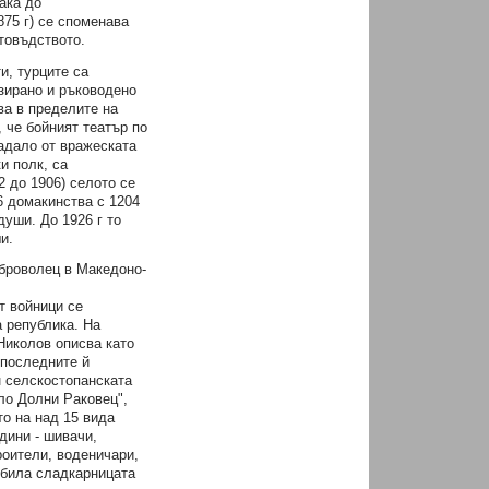
ака до
875 г) се споменава
товъдството.
и, турците са
изирано и ръководено
ва в пределите на
 че бойният театър по
радало от вражеската
и полк, са
2 до 1906) селото се
6 домакинства с 1204
души. До 1926 г то
и.
оброволец в Македоно-
т войници се
а република. На
 Николов описва като
 последните й
н селскостопанската
ело Долни Раковец",
то на над 15 вида
дини - шивачи,
роители, воденичари,
е била сладкарницата