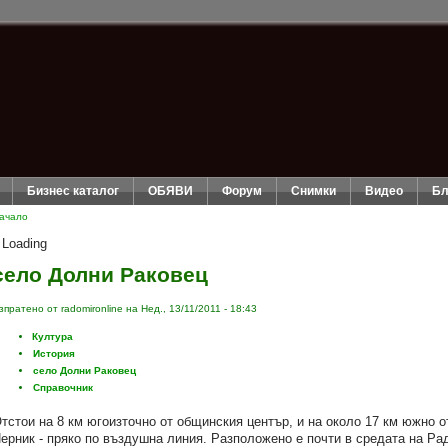
Бизнес каталог
ОБЯВИ
Форум
Снимки
Видео
Бл
ачало
Loading
село Долни Раковец
зпратено от radomironline на Нед., 13/11/2011 - 18:43
Култура
История
село Долни Раковец
Справочник
тстои на 8 км югоизточно от общинския център, и на около 17 км южно о
ерник - пряко по въздушна линия. Разположено е почти в средата на Ра