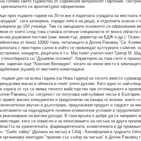
 на голямо свето тържество от софийския митрополит Партений. Постро
 оригиналното си архитектурно оформление.
ще през първите години на 20-ти век е издигната сградата на местната п
апцаров", сега затворена, поради липса на деца), в отделните класни ст
ъбирали до 150 ученици. Там са завършили основното си образование м
якои от които след това станаха отлични специалисти от много области 
исоки държавни постове (зам. министър, директор на БДЖ и др.). Освен 
иблиотека от близо 10000 тома, читалището в Долни Раковец "Св. Климе
азполага с просторен салон в който се провеждат културните събития, к
остановки, концерти, рецитали и т.н. Местният учител-поет Григор М. Ша
. стихосбирката си "Душевни отломки". Характерно за това село е празн
ен, наричан още "Конския Великден", когато на някое място в землищет
адбягване (кушия) от местните конегледачи.
 първия ден на всяка година (на Нова година) из селото вместо сурвакар
ричудливи маски и облекла и гонят злите духове. Като едно от най-спе
а хората от тук се явява тяхното майсторство при отглеждането и произ
олни Раковец със сигурност се получава най-хубавия чесън в България,
о правят високо конкурентен и предпочитан на пазара от всички, които го
зключително вкусен и дълготраен, предлагания продукт е гордост за ме
ъчетанието на подходящите почвено-климатични условия и трудолюбиет
а реализиране на високи доходи. В тази връзка е добре да се направят 
нвестиции, като се помисли и за използването на чесъна за други произ
бластта на хранителната, фармацевтичната, козметичната и др промишл
.н. "Garlic valley" (Долина на чесън) в САЩ - Калифорния в градчето Gilr
е организира ежегоден "празник със събор на чесъна" в Долни Раковец т