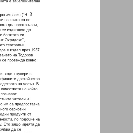
йката е забележителна
рогимназия ("Н. Й.
аи на която са се
ного долнораковчани,
и се издигнаха до
с богатата си
нт Охридски",
ато театрални
дов е издал през 1937
уването на Тодоров
о се провежда конно
и, ходят кукери в
цифичните достойнства
водството на чесън. В
 качествата на който
 познават.
стните жители и
о им са предпоставка
много сериозни
водни продукти от
ености, по подобие на
oy. Ето защо идеята да
рябва да се