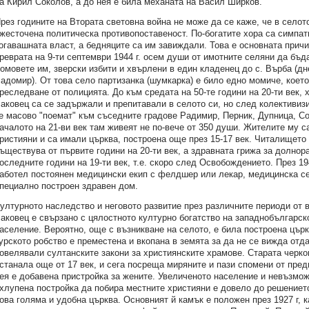
а Кирил Соколов, а до нея е била механата на Васил Ширков.
рез годините на Втората световна война не може да се каже, че в селот
жесточена политическа противопоставеност. По-богатите хора са симпат
огавашната власт, а бедняците са им завиждали. Това е основната причи
реврата на 9-ти септември 1944 г. осем души от имотните селяни да бъд
омовете им, зверски избити и хвърлени в един кладенец до с. Върба (дн
адомир). От това село партизанка (шумкарка) е било едно момиче, което
реследване от полицията. До към средата на 50-те години на 20-ти век, 
аковец са се задържали и препитавали в селото си, но след колективиз
е масово "поемат" към съседните градове Радимир, Перник, Дупница, Со
ачалото на 21-ви век там живеят не по-вече от 350 души. Жителите му 
ристияни и са имали църква, построена още през 15-17 век. Читалището
ъществува от първите години на 20-ти век, а здравната грижа за долнор
оследните години на 19-ти век, т.е. скоро след Освобождението. През 19
аботел постоянен медицински екип с фелдшер или лекар, медицинска се
пециално построен здравен дом.
ултурното наследство и неговото развитие през различните периоди от 
аковец е свързано с цялостното културно богатство на западнобългарск
аселение. Вероятно, още с възникване на селото, е била построена църк
урското робство е преместена и вкопана в земята за да не се вижда отда
овелявали султанските закони за християнските храмове. Старата черко
станала още от 17 век, и сега посреща миряните и пази спомени от пред
ея е добавена пристройка за жените. Увеличеното население и невъзмож
хлупена постройка да побира местните християни е довело до решението
ова голяма и удобна църква. Основният й камък е положен през 1927 г, к