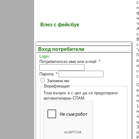
с
п
ф
н
т
Влез с фейсбук
А
с
В
с
Вход потребители
"
П
Login
к
Потребителско име или e-mail:
*
п
с
Парола:
*
с
Запомни ме
О
Верификация
е
Този въпрос е с цел да се предотврати
п
автоматизиран СПАМ.
п
1
н
т
ц
3
п
Р