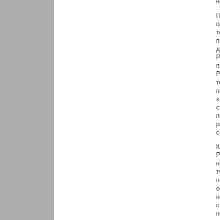
н
П
о
т
п
д
Р
п
Р
т
н
х
с
п
р
с
К
Р
н
т
п
о
н
с
н