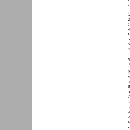
г
с
О
В
с
н
в
б
р
п
г
д
н
В
п
н
Д
г
И
с
з
и
о
т
с