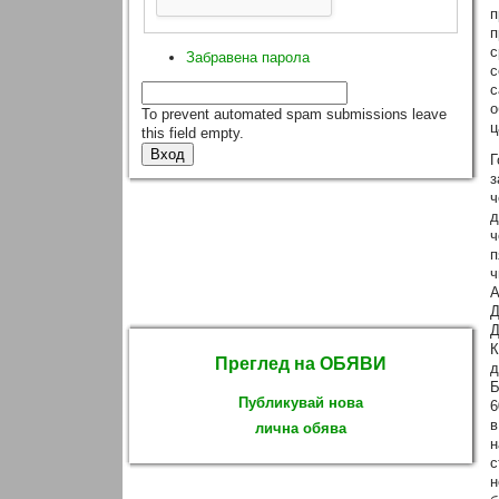
п
п
с
Забравена парола
с
с
о
To prevent automated spam submissions leave
ц
this field empty.
Г
з
ч
д
ч
п
ч
А
Д
Д
К
Преглед на ОБЯВИ
д
Б
Публикувай нова
6
в
лична обява
н
с
н