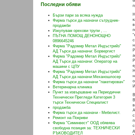
б
Последни обяви
п
Н
Бързи пари за всяка нужда
к
Фирма търси да назначи сътрудник-
в
продажби
п
Изкупувам орехови трупи , ...
"
ПЪТНА ПОМОЩ ДЕНОНОЩНО
с
0896645246
н
Фирма "Радомир Метал Индъстрийз"
Р
АД Търси да назначи: Борвергист
а
Фирма "Радомир Метал Индъстрийз"
Р
АД Търси да назначи: Оператор на
е
машини с ЦПУ
Н
Фирма "Радомир Метал Индъстрийз"
н
АД Търси да назначи:Механошлосер
о
Фирма търси да назначи "пакетировач"
И
Ветеринарна клиника
Пункт за извършване на Периодични
В
Технически Прегледи Категория 3
В
търси Технически Специалист
в
продажба
А
Фирма търси да назначи - Мебелист.
с
Ремонт на Покриви
п
Фирма "Симинвест" ООД обявява
с
свободна позиция за: ТЕХНИЧЕСКИ
д
РЪКОВОДИТЕЛ