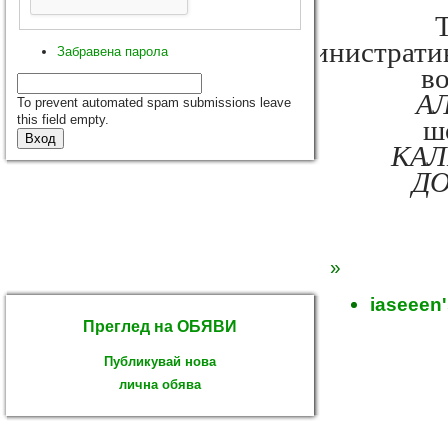
администрати
Забравена парола
в
А
To prevent automated spam submissions leave
this field empty.
ш
КАЛ
ДО
»
iaseeen'
Преглед на ОБЯВИ
Публикувай нова
лична обява