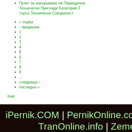
Пункт за извършване на Периодични
Технически Прегледи Категория 3
търси Технически Специалист
« първа
‹ предишна
1
2
3
4
5
6
7
8
9
…
следваща ›
последна »
още
iPernik.COM
|
PernikOnline.
TranOnline.info
|
Zeme