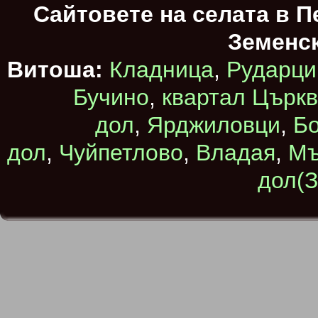
Сайтовете на селата в 
Земенс
Витоша:
Кладница
,
Рударци
Бучино
,
квартал Църк
дол
,
Ярджиловци
,
Бо
дол
,
Чуйпетлово
,
Владая
,
Мъ
дол(