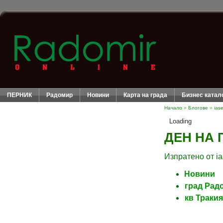
ПЕРНИК
Радомир
Новини
Карта на града
Бизнес катал
Начало
»
Блогове
»
ias
Loading
ДЕН НА 
Изпратено от ia
Новини
град Рад
кв Тракия