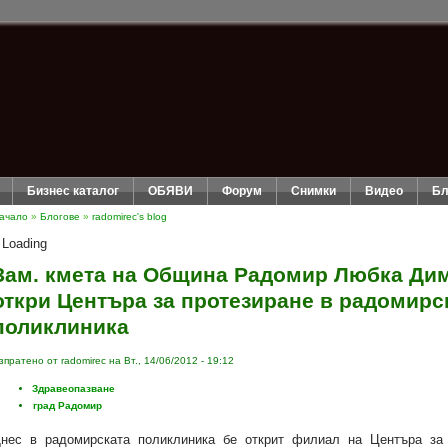
Бизнес каталог
ОБЯВИ
Форум
Снимки
Видео
Бл
ачало
»
Блогове
»
radomirec's blog
Loading
Зам. кмета на Община Радомир Любка Ди
откри Центъра за протезиране в радомирс
поликлиника
зпратено от radomirec на Вт., 14/06/2012 - 19:12
Здравеопазване
град Радомир
нес в радомирската поликлиника бе открит филиал на Центъра за 