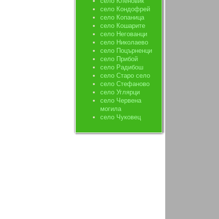
село Кленовик
село Кондофрей
село Копаница
село Кошарите
село Негованци
село Николаево
село Поцърненци
село Прибой
село Радибош
село Старо село
село Стефаново
село Углярци
село Червена
могила
село Чуковец