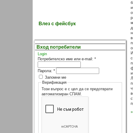
б
и
о
р
м
Влез с фейсбук
д
н
в
п
Вход потребители
о
И
Login
с
Потребителско име или e-mail:
*
п
ф
Парола:
*
и
Запомни ме
Л
Верификация
п
ч
Този въпрос е с цел да се предотврати
в
автоматизиран СПАМ.
с
п
»