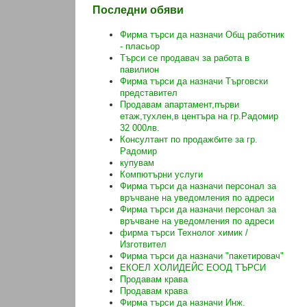
Последни обяви
Фирма търси да назначи Общ работник
- пласьор
Търси се продавач за работа в
павилион
Фирма търси да назначи Търговски
представител
Продавам апартамент,първи
етаж,тухлен,в центъра на гр.Радомир
32 000лв.
Консултант по продажбите за гр.
Радомир
купувам
Компютърни услуги
Фирма търси да назначи персонал за
връчване на уведомления по адреси
Фирма търси да назначи персонал за
връчване на уведомления по адреси
фирма търси Технолог химик /
Изготвител
Фирма търси да назначи "пакетировач"
ЕКОЕЛ ХОЛИДЕЙС ЕООД ТЪРСИ
Продавам крава
Продавам крава
Фирма търси да назначи Инж.