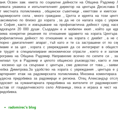
аня. Освен зам. кмета по социални дейности на Община Радомир 
зявата уважиха и изпълнителният директор на центъра Десислава Б
т местната поликлиника , общински съветници , кметтове и кметски
адомирските села , много граждани. ,, Целта и идеята на този цен
аксимално по близко до хората , за да не се налага хора с увре
о София , както и извършване на профилактична дейност сред насе
адхвърля 20 000 души . Създаден е и мобилен екип , който ще и
зема конкретни решения по отношение здравето на хората. Центъ
рофилактична дейност по отношение и на хората с диабет , а не
порно - двигателният апарат , тъй като и те са застрашени от по с
маме и за цел , хората с увереждания да се интегрират в общес
е трудят в специализирани икономически отрасли , което е и зало
рограма на Община Радомир. Направихме всечко по силите си , за
илиaл тук в Радомир и цялото общинско ръководство , както и лек
 косвено ще са свързани с центъра , сме доволни от това ,, - заяви
юбка Димитрова.За удобство на хората с увреждания , центъра е 
артерният етаж на радомирската поликлиника. Мнозина коментираха
удесна придобивка за радомирци и региона. Отец Александър отс
одосвет за хуманитарната придобивка на жителите от радомирския
ъстав от гоцеделчевското село Абланица , пяха и играха в чест на
ридобивка.
radomirec's blog