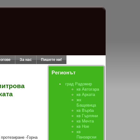
огове
За нас
Пишете ни!
Регионът
град Радомир
митрова
кв Автогара
ката
кв Арката
жк
Бащевица
кв Върба
кв Гърляни
кв Мечта
кв Ное
кв
Панзарски
протезиране -Горна