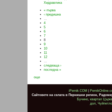
Хидравлика
« първа
‹ предишна
…
4
5
6
7
8
9
10
11
12
…
следваща ›
последна »
още
iPernik.COM
|
PernikOnline.
Сайтовете на селата в Пернишки регион, Радом
Бучино
,
квартал Църк
дол
,
Чуйпетл