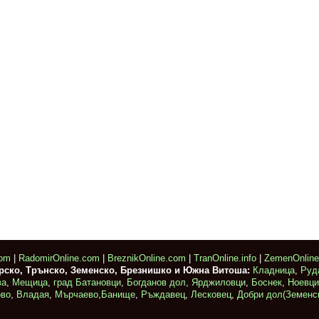
com
|
RadomirOnline.com
|
BreznikOnline.com
|
TranOnline.info
|
ZemenOnlin
ирско, Трънско, Земенско, Брезнишко и Южна Витоша:
Кладница
,
Руд
ва
,
Мещица
,
град Батановци
,
Богданов дол
,
Ярджиловци
,
Боснек
,
Ноевци
ово
,
Владая
,
Мърчаево
,
Банище
,
Ръждавец
,
Лесковец
,
Добри дол(Земенс