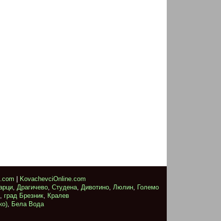
e.com
|
KovachevciOnline.com
арци
,
Драгичево
,
Студена
,
Дивотино
,
Люлин
,
Големо
,
град Брезник
,
Кралев
ко)
,
Бела Вода