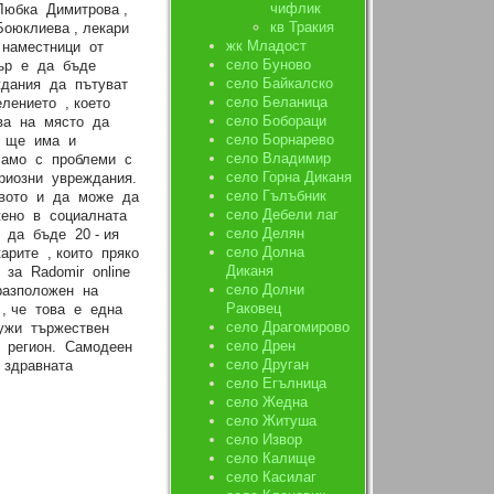
чифлик
Любка Димитрова ,
кв Тракия
оюклиева , лекари
жк Младост
 наместници от
село Буново
тър е да бъде
село Байкалско
ждания да пътуват
село Беланица
лението , което
село Бобораци
два на място да
село Борнарево
ра ще има и
село Владимир
 само с проблеми с
село Горна Диканя
ериозни увреждания.
село Гълъбник
твото и да може да
село Дебели лаг
жено в социалната
село Делян
 да бъде 20 - ия
село Долна
арите , които пряко
Диканя
 за Radomir online
село Долни
разположен на
Раковец
 , че това е една
село Драгомирово
лужи тържествен
село Дрен
т регион. Самодеен
село Друган
 здравната
село Егълница
село Жедна
село Житуша
село Извор
село Калище
село Касилаг