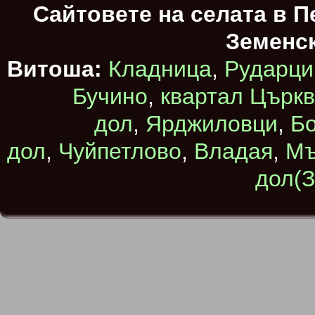
Сайтовете на селата в 
Земенс
Витоша:
Кладница
,
Рударци
Бучино
,
квартал Църк
дол
,
Ярджиловци
,
Бо
дол
,
Чуйпетлово
,
Владая
,
Мъ
дол(