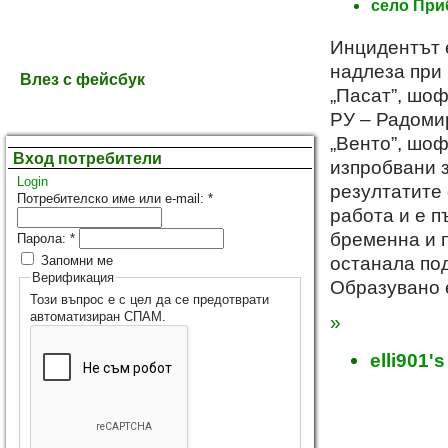
село При
Инцидентът е
надлеза при
Влез с фейсбук
„Пасат”, шоф
РУ – Радоми
„Венто”, шо
Вход потребители
изпробвани з
Login
резултатите 
Потребителско име или e-mail:
*
работа и е п
бременна и 
Парола:
*
останала под
Запомни ме
Верификация
Образувано 
Този въпрос е с цел да се предотврати
автоматизиран СПАМ.
»
elli901's