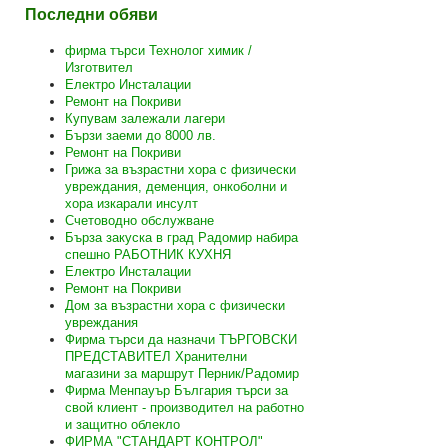
Последни обяви
фирма търси Технолог химик /
Изготвител
Електро Инсталации
Ремонт на Покриви
Купувам залежали лагери
Бързи заеми до 8000 лв.
Ремонт на Покриви
Грижа за възрастни хора с физически
увреждания, деменция, онкоболни и
хора изкарали инсулт
Счетоводно обслужване
Бърза закуска в град Радомир набира
спешно РАБОТНИК КУХНЯ
Електро Инсталации
Ремонт на Покриви
Дом за възрастни хора с физически
увреждания
Фирма търси да назначи ТЪРГОВСКИ
ПРЕДСТАВИТЕЛ Хранителни
магазини за маршрут Перник/Радомир
Фирма Менпауър България търси за
свой клиент - производител на работно
и защитно облекло
ФИРМА "СТАНДАРТ КОНТРОЛ"