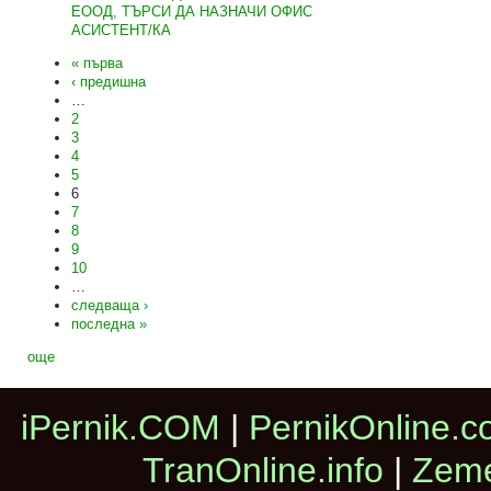
ЕООД, ТЪРСИ ДА НАЗНАЧИ ОФИС
АСИСТЕНТ/КА
« първа
‹ предишна
…
2
3
4
5
6
7
8
9
10
…
следваща ›
последна »
още
iPernik.COM
|
PernikOnline.
TranOnline.info
|
Zeme