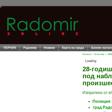
ПЕРНИК
Радомир
Новини
Карта на града
Бизнес катал
Начало
»
Блогове
»
elli
Loading
28-годиш
под наб
произше
Изпратено от ell
Полиция
град Рад