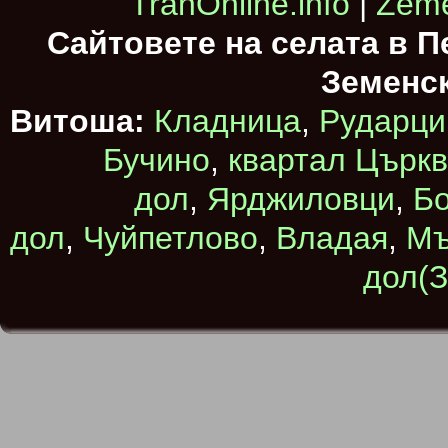
TranOnline.info
|
Zeme
Сайтовете на селата в 
Земенс
Витоша:
Кладница
,
Рударци
Бучино
,
квартал Църк
дол
,
Ярджиловци
,
Бо
дол
,
Чуйпетлово
,
Владая
,
Мъ
дол(