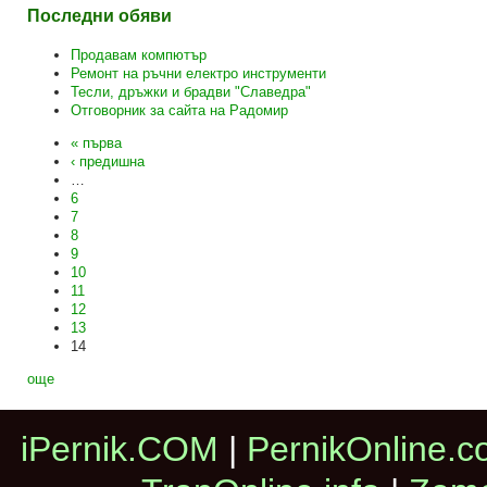
Последни обяви
Продавам компютър
Ремонт на ръчни електро инструменти
Тесли, дръжки и брадви "Славедра"
Отговорник за сайта на Радомир
« първа
‹ предишна
…
6
7
8
9
10
11
12
13
14
още
iPernik.COM
|
PernikOnline.