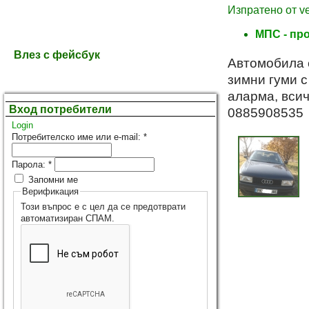
Изпратено от ves
МПС - пр
Влез с фейсбук
Автомобила е
зимни гуми с
аларма, всич
Вход потребители
0885908535
Login
Потребителско име или e-mail:
*
Парола:
*
Запомни ме
Верификация
Този въпрос е с цел да се предотврати
автоматизиран СПАМ.