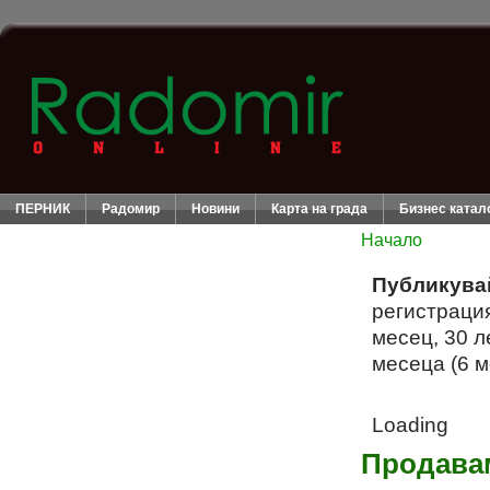
ПЕРНИК
Радомир
Новини
Карта на града
Бизнес катал
Начало
Публикува
регистрация
месец, 30 л
месеца (6 м
Loading
Продавам