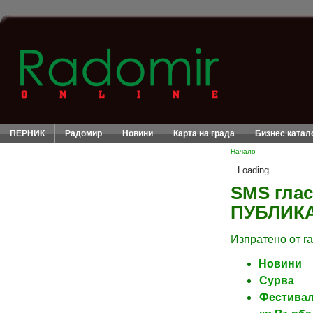
ПЕРНИК
Радомир
Новини
Карта на града
Бизнес катал
Начало
Loading
SMS гла
ПУБЛИКА
Изпратено от ra
Новини
Сурва
Фестива