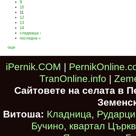
9
10
11
12
13
14
следваща ›
последна »
още
iPernik.COM
|
PernikOnline.
TranOnline.info
|
Zeme
Сайтовете на селата в 
Земенс
Витоша:
Кладница
,
Рударци
Бучино
,
квартал Църк