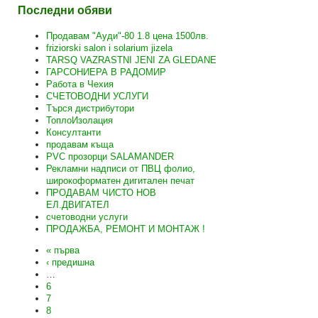
Последни обяви
Продавам "Ауди"-80 1.8 цена 1500лв.
friziorski salon i solarium jizela
TARSQ VAZRASTNI JENI ZA GLEDANE
ГАРСОНИЕРА В РАДОМИР
Работа в Чехия
СЧЕТОВОДНИ УСЛУГИ
Търся дистрибутори
ТоплоИзолация
Консултанти
продавам къща
PVC прозорци SALAMANDER
Рекламни надписи от ПВЦ фолио,
широкоформатен дигитален печат
ПРОДАВАМ ЧИСТО НОВ
ЕЛ.ДВИГАТЕЛ
счетоводни услуги
ПРОДАЖБА, РЕМОНТ И МОНТАЖ !
« първа
‹ предишна
…
6
7
8