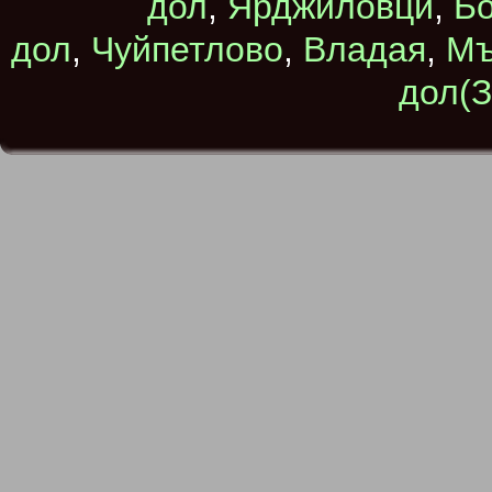
дол
,
Ярджиловци
,
Бо
дол
,
Чуйпетлово
,
Владая
,
Мъ
дол(