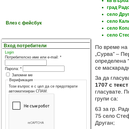
кв Върба
град Рад
село Дру
село Кал
Влез с фейсбук
село Коп
село Сте
Вход потребители
По време на
Login
„Сурва” – Пе
Потребителско име или e-mail:
*
определена “
се маскарадн
Парола:
*
Запомни ме
За да гласув
Верификация
1707 с текс
Този въпрос е с цел да се предотврати
гласувате. 
автоматизиран СПАМ.
групи са:
63 за гр. Ра
75 село Стеф
Друган;