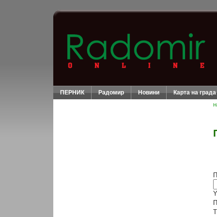
ПЕРНИК
Радомир
Новини
Карта на града
Н
П
Y
П
T