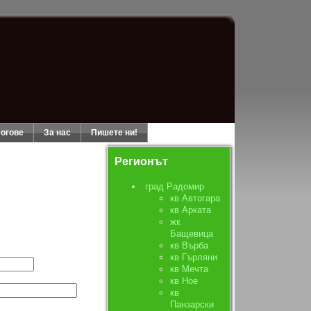
огове
За нас
Пишете ни!
Регионът
град Радомир
кв Автогара
кв Арката
жк
Бащевица
кв Върба
кв Гърляни
кв Мечта
кв Ное
кв
Панзарски