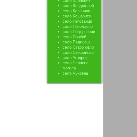
село Кленовик
село Кондофрей
село Копаница
село Кошарите
село Негованци
село Николаево
село Поцърненци
село Прибой
село Радибош
село Старо село
село Стефаново
село Углярци
село Червена
могила
село Чуковец