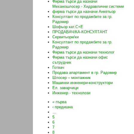
Фирма търси да назначи
Механошлосер - Хидравлични системи
фирма търси да назначи Анкетьор
Консултант по продажбите за гр.
Радомир
Шофьор кат.C+E
ПРОДАВАЧ/КА-КОНСУЛТАНТ
Сервитьори/ки
Консултант по продажбите за гр.
Радомир
Фирма търси да назначи технолог
Фирма търси да назначи офис
сътрудник
Готвач
Продава апартамент в гр. Радомир
Шлосер – монтажник
Машинни инженери-конструктори
Ел. заварчици
Инженер - технолози
« първа
‹ предишна
…
5
6
7
8