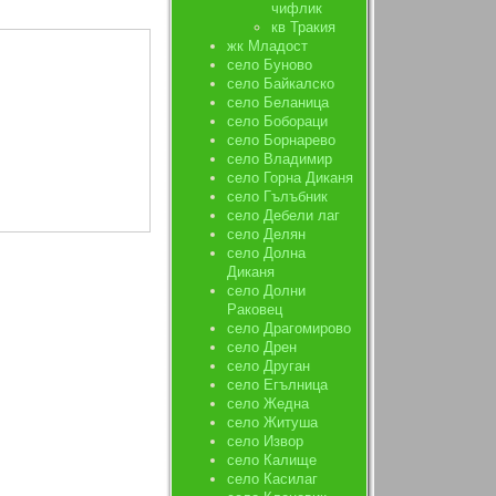
чифлик
кв Тракия
жк Младост
село Буново
село Байкалско
село Беланица
село Бобораци
село Борнарево
село Владимир
село Горна Диканя
село Гълъбник
село Дебели лаг
село Делян
село Долна
Диканя
село Долни
Раковец
село Драгомирово
село Дрен
село Друган
село Егълница
село Жедна
село Житуша
село Извор
село Калище
село Касилаг