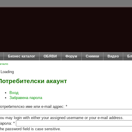
Бизнес каталог
ОБЯВИ
Форум
Снимки
Видео
Бл
ачало
Loading
Потребителски акаунт
Вход
Забравена парола
отребителско име или e-mail адрес:
*
ou may login with either your assigned username or your e-mail address.
арола:
*
he password field is case sensitive.