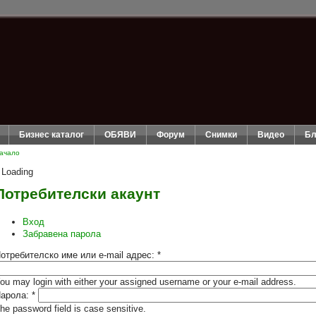
Бизнес каталог
ОБЯВИ
Форум
Снимки
Видео
Бл
ачало
Loading
Потребителски акаунт
Вход
Забравена парола
отребителско име или e-mail адрес:
*
ou may login with either your assigned username or your e-mail address.
арола:
*
he password field is case sensitive.