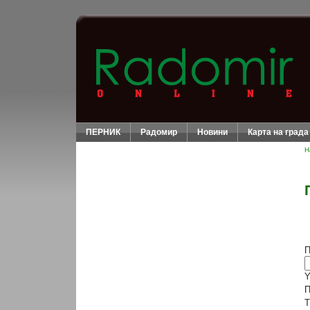
ПЕРНИК
Радомир
Новини
Карта на града
Н
П
Y
П
T