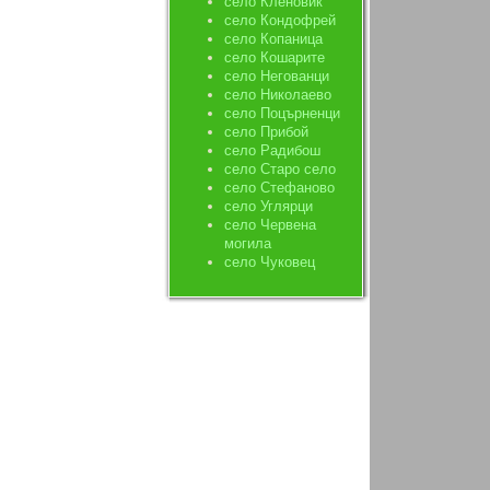
село Кленовик
село Кондофрей
село Копаница
село Кошарите
село Негованци
село Николаево
село Поцърненци
село Прибой
село Радибош
село Старо село
село Стефаново
село Углярци
село Червена
могила
село Чуковец