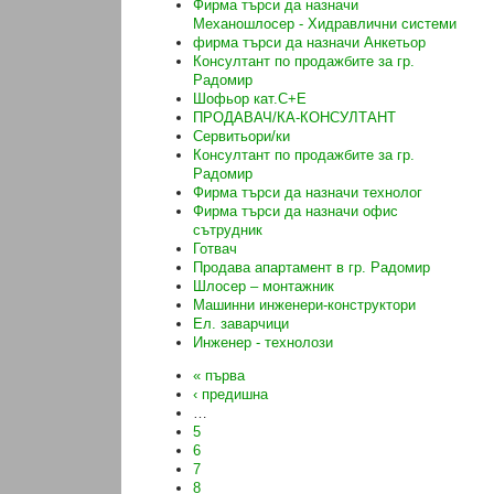
Фирма търси да назначи
Механошлосер - Хидравлични системи
фирма търси да назначи Анкетьор
Консултант по продажбите за гр.
Радомир
Шофьор кат.C+E
ПРОДАВАЧ/КА-КОНСУЛТАНТ
Сервитьори/ки
Консултант по продажбите за гр.
Радомир
Фирма търси да назначи технолог
Фирма търси да назначи офис
сътрудник
Готвач
Продава апартамент в гр. Радомир
Шлосер – монтажник
Машинни инженери-конструктори
Ел. заварчици
Инженер - технолози
« първа
‹ предишна
…
5
6
7
8