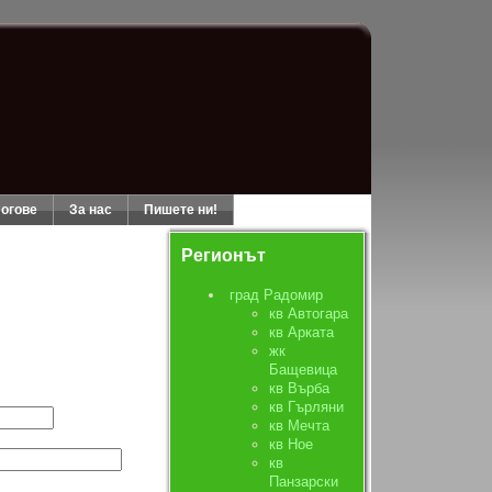
огове
За нас
Пишете ни!
Регионът
град Радомир
кв Автогара
кв Арката
жк
Бащевица
кв Върба
кв Гърляни
кв Мечта
кв Ное
кв
Панзарски