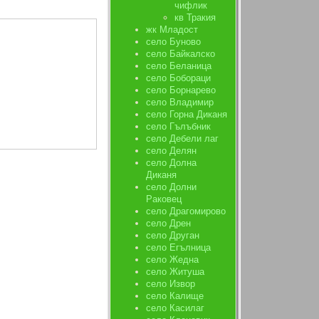
чифлик
кв Тракия
жк Младост
село Буново
село Байкалско
село Беланица
село Бобораци
село Борнарево
село Владимир
село Горна Диканя
село Гълъбник
село Дебели лаг
село Делян
село Долна
Диканя
село Долни
Раковец
село Драгомирово
село Дрен
село Друган
село Егълница
село Жедна
село Житуша
село Извор
село Калище
село Касилаг