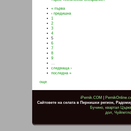
« първа
‹ предишна
1
2
3
4
5
6
7
8
9
…
следваща ›
последна »
още
iPernik.COM
|
PernikOnline.
Сайтовете на селата в Пернишки регион, Радом
Бучино
,
квартал Църк
дол
,
Чуйпетл