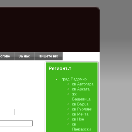
огове
За нас
Пишете ни!
Регионът
град Радомир
кв Автогара
кв Арката
жк
Бащевица
кв Върба
кв Гърляни
кв Мечта
кв Ное
кв
Панзарски