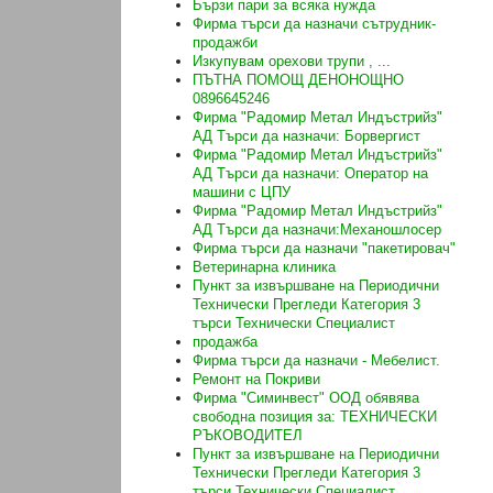
Бързи пари за всяка нужда
Фирма търси да назначи сътрудник-
продажби
Изкупувам орехови трупи , ...
ПЪТНА ПОМОЩ ДЕНОНОЩНО
0896645246
Фирма "Радомир Метал Индъстрийз"
АД Търси да назначи: Борвергист
Фирма "Радомир Метал Индъстрийз"
АД Търси да назначи: Оператор на
машини с ЦПУ
Фирма "Радомир Метал Индъстрийз"
АД Търси да назначи:Механошлосер
Фирма търси да назначи "пакетировач"
Ветеринарна клиника
Пункт за извършване на Периодични
Технически Прегледи Категория 3
търси Технически Специалист
продажба
Фирма търси да назначи - Мебелист.
Ремонт на Покриви
Фирма "Симинвест" ООД обявява
свободна позиция за: ТЕХНИЧЕСКИ
РЪКОВОДИТЕЛ
Пункт за извършване на Периодични
Технически Прегледи Категория 3
търси Технически Специалист