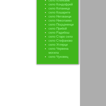
село Кленовик
село Кондофрей
село Копаница
село Кошарите
село Негованци
село Николаево
село Поцърненци
село Прибой
село Радибош
село Старо село
село Стефаново
село Углярци
село Червена
могила
село Чуковец