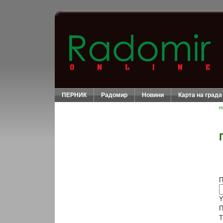
ПЕРНИК
Радомир
Новини
Карта на града
Н
П
Y
П
T