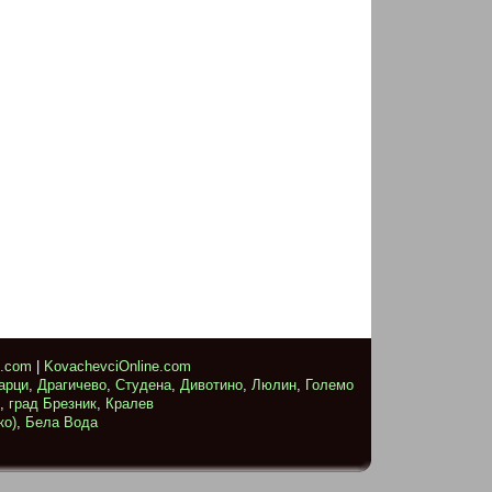
e.com
|
KovachevciOnline.com
арци
,
Драгичево
,
Студена
,
Дивотино
,
Люлин
,
Големо
,
град Брезник
,
Кралев
ко)
,
Бела Вода