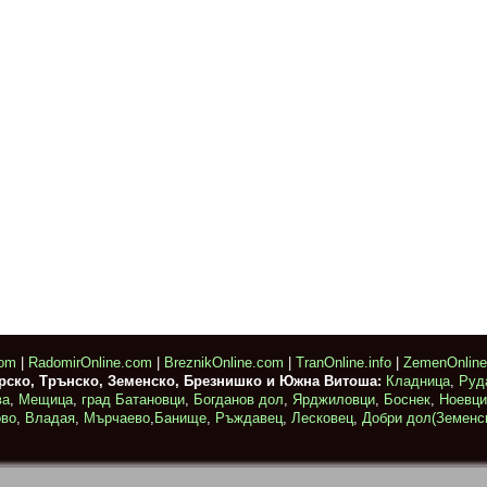
com
|
RadomirOnline.com
|
BreznikOnline.com
|
TranOnline.info
|
ZemenOnlin
ирско, Трънско, Земенско, Брезнишко и Южна Витоша:
Кладница
,
Руд
ва
,
Мещица
,
град Батановци
,
Богданов дол
,
Ярджиловци
,
Боснек
,
Ноевци
ово
,
Владая
,
Мърчаево
,
Банище
,
Ръждавец
,
Лесковец
,
Добри дол(Земенс