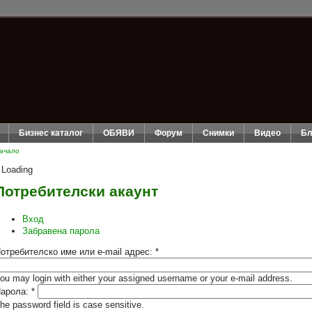
Бизнес каталог
ОБЯВИ
Форум
Снимки
Видео
Бл
ачало
Loading
Потребителски акаунт
Вход
Забравена парола
отребителско име или e-mail адрес:
*
ou may login with either your assigned username or your e-mail address.
арола:
*
he password field is case sensitive.