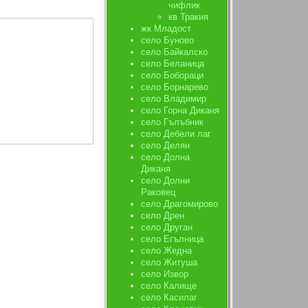
чифлик
кв Тракия
жк Младост
село Буново
село Байкалско
село Беланица
село Бобораци
село Борнарево
село Владимир
село Горна Диканя
село Гълъбник
село Дебели лаг
село Делян
село Долна
Диканя
село Долни
Раковец
село Драгомирово
село Дрен
село Друган
село Егълница
село Жедна
село Житуша
село Извор
село Калище
село Касилаг