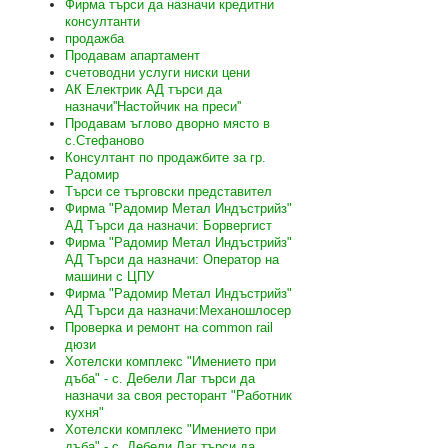
Фирма търси да назначи кредитни
консултанти
продажба
Продавам апартамент
счетоводни услуги ниски цени
АК Електрик АД търси да
назначи''Настойчик на преси''
Продавам ъглово дворно място в
с.Стефаново
Консултант по продажбите за гр.
Радомир
Търси се търговски представител
Фирма "Радомир Метал Индъстрийз"
АД Търси да назначи: Борвергист
Фирма "Радомир Метал Индъстрийз"
АД Търси да назначи: Оператор на
машини с ЦПУ
Фирма "Радомир Метал Индъстрийз"
АД Търси да назначи:Механошлосер
Проверка и ремонт на common rail
дюзи
Хотелски комплекс "Имението при
дъба" - с. Дебели Лаг търси да
назначи за своя ресторант "Работник
кухня"
Хотелски комплекс "Имението при
дъба" - с. Дебели Лаг търси да