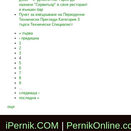
назначи "Сервитьор" в своя ресторант
и външен бар
Пункт за извършване на Периодични
Технически Прегледи Категория 3
търси Технически Специалист
« първа
‹ предишна
1
2
3
4
5
6
7
8
9
…
следваща ›
последна »
още
iPernik.COM
|
PernikOnline.