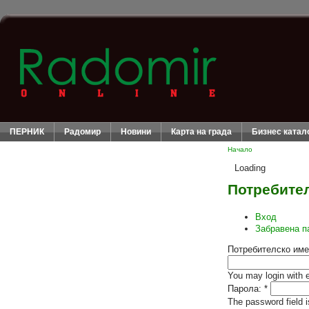
ПЕРНИК
Радомир
Новини
Карта на града
Бизнес катал
Начало
Loading
Потребител
Вход
Забравена п
Потребителско име
You may login with 
Парола:
*
The password field i