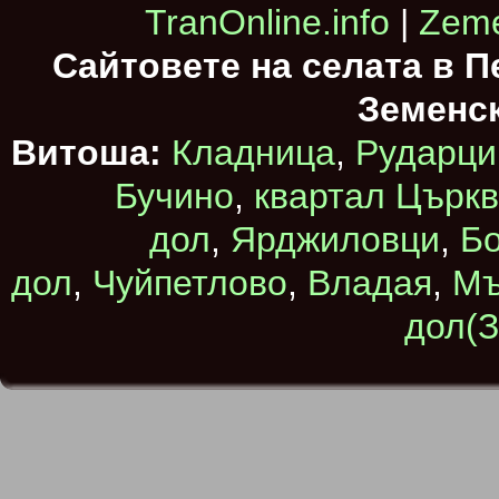
TranOnline.info
|
Zeme
Сайтовете на селата в 
Земенс
Витоша:
Кладница
,
Рударци
Бучино
,
квартал Църк
дол
,
Ярджиловци
,
Бо
дол
,
Чуйпетлово
,
Владая
,
Мъ
дол(