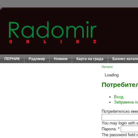
ПЕРНИК
Радомир
Новини
Карта на града
Бизнес катал
Начало
Loading
Потребител
Вход
Забравена п
Потребителско име
You may login with 
Парола:
*
The password field i