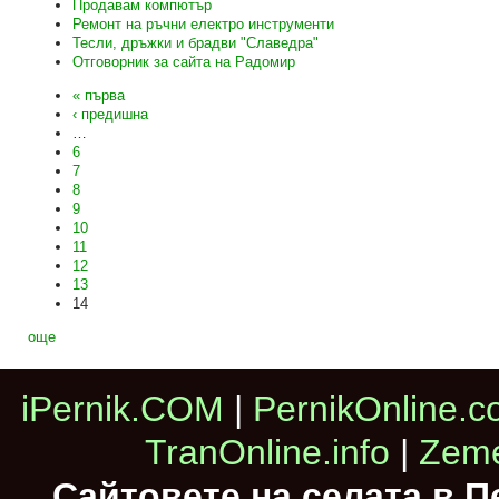
Продавам компютър
Ремонт на ръчни електро инструменти
Тесли, дръжки и брадви "Славедра"
Отговорник за сайта на Радомир
« първа
‹ предишна
…
6
7
8
9
10
11
12
13
14
още
iPernik.COM
|
PernikOnline.
TranOnline.info
|
Zeme
Сайтовете на селата в 