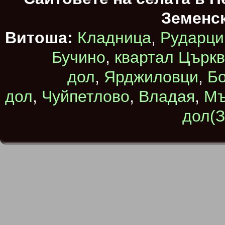
Земенс
Витоша:
Кладница
,
Рударци
Бучино
,
квартал Църк
дол
,
Ярджиловци
,
Бо
дол
,
Чуйпетлово
,
Владая
,
Мъ
дол(