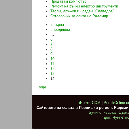
Продавам компютър
Ремонт на ръчни електро инструменти
Тесли, дръжки и брадви "Славедра"
Отговорник за сайта на Радомир
« първа
‹ предишна
…
6
7
8
9
10
11
12
13
14
още
iPernik.COM
|
PernikOnline.
Сайтовете на селата в Пернишки регион, Радом
Бучино
,
квартал Църк
дол
,
Чуйпетл