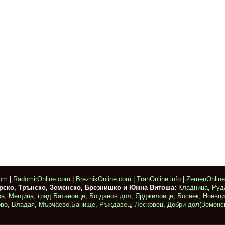
com
|
RadomirOnline.com
|
BreznikOnline.com
|
TranOnline.info
|
ZemenOnlin
ирско, Трънско, Земенско, Брезнишко и Южна Витоша:
Кладница
,
Руд
ва
,
Мещица
,
град Батановци
,
Богданов дол
,
Ярджиловци
,
Боснек
,
Ноевци
ово
,
Владая
,
Мърчаево
,
Банище
,
Ръждавец
,
Лесковец
,
Добри дол(Земенс