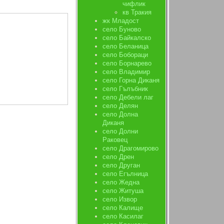
чифлик
кв Тракия
жк Младост
село Буново
село Байкалско
село Беланица
село Бобораци
село Борнарево
село Владимир
село Горна Диканя
село Гълъбник
село Дебели лаг
село Делян
село Долна
Диканя
село Долни
Раковец
село Драгомирово
село Дрен
село Друган
село Егълница
село Жедна
село Житуша
село Извор
село Калище
село Касилаг