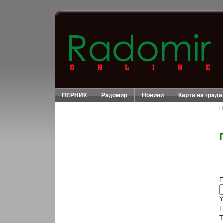
ПЕРНИК
Радомир
Новини
Карта на града
Н
П
Y
П
T