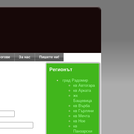
огове
За нас
Пишете ни!
Регионът
град Радомир
кв Автогара
кв Арката
жк
Бащевица
кв Върба
кв Гърляни
кв Мечта
кв Ное
кв
Панзарски