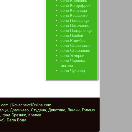
село Кленовик
село Кондофрей
село Копаница
село Кошарите
село Негованци
село Николаево
село Поцърненци
село Прибой
село Радибош
село Старо село
село Стефаново
село Углярци
село Червена
могила
село Чуковец
e.com
|
KovachevciOnline.com
арци
,
Драгичево
,
Студена
,
Дивотино
,
Люлин
,
Големо
,
град Брезник
,
Кралев
ко)
,
Бела Вода