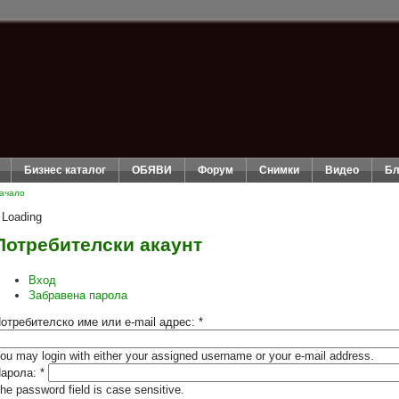
Бизнес каталог
ОБЯВИ
Форум
Снимки
Видео
Бл
ачало
Loading
Потребителски акаунт
Вход
Забравена парола
отребителско име или e-mail адрес:
*
ou may login with either your assigned username or your e-mail address.
арола:
*
he password field is case sensitive.