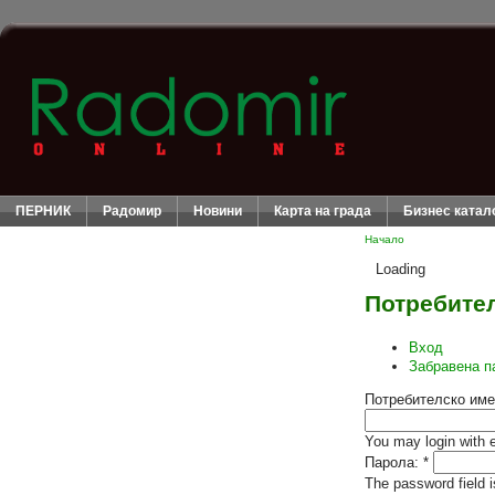
ПЕРНИК
Радомир
Новини
Карта на града
Бизнес катал
Начало
Loading
Потребител
Вход
Забравена п
Потребителско име
You may login with 
Парола:
*
The password field i