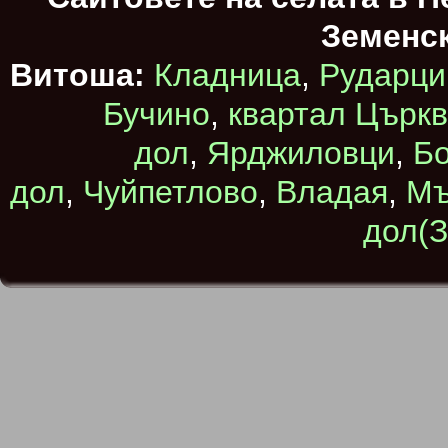
Земенс
Витоша:
Кладница
,
Рударци
Бучино
,
квартал Църк
дол
,
Ярджиловци
,
Бо
дол
,
Чуйпетлово
,
Владая
,
Мъ
дол(