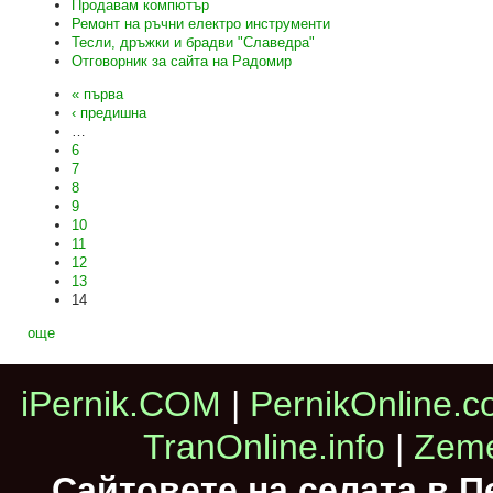
Продавам компютър
Ремонт на ръчни електро инструменти
Тесли, дръжки и брадви "Славедра"
Отговорник за сайта на Радомир
« първа
‹ предишна
…
6
7
8
9
10
11
12
13
14
още
iPernik.COM
|
PernikOnline.
TranOnline.info
|
Zeme
Сайтовете на селата в 