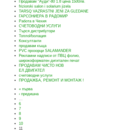
Продавам "Ауди"-80 1.8 цена 1500лв.
friziorski salon i solarium jizela
TARSQ VAZRASTNI JENI ZA GLEDANE
ГАРСОНИЕРА В РАДОМИР
Работа в Чехия
СЧЕТОВОДНИ УСЛУГИ
Търся дистрибутори
ТоплоИзолация
Консултанти
продавам къща
PVC прозорци SALAMANDER
Рекламни надписи от ПВЦ фолио,
широкоформатен дигитален печат
ПРОДАВАМ ЧИСТО НОВ
ЕЛ.ДВИГАТЕЛ
счетоводни услуги
ПРОДАЖБА, РЕМОНТ И МОНТАЖ !
« първа
‹ предишна
…
6
7
8
9
10
11