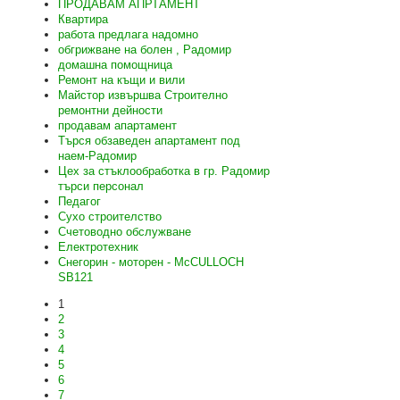
ПРОДАВАМ АПРТАМЕНТ
Квартира
работа предлага надомно
обгрижване на болен , Радомир
домашна помощница
Ремонт на къщи и вили
Майстор извършва Строително
ремонтни дейности
продавам апартамент
Търся обзаведен апартамент под
наем-Радомир
Цех за стъклообработка в гр. Радомир
търси персонал
Педагог
Сухо строителство
Счетоводно обслужване
Електротехник
Снегорин - моторен - McCULLOCH
SB121
1
2
3
4
5
6
7