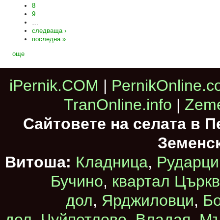
8
9
…
следваща ›
последна »
още
iPernik.COM
|
PernikOnline.
TranOnline.info
|
Zeme
Сайтовете на селата в 
Земенс
Витоша:
Кладница
,
Рударци
Бучино
,
квартал Църк
дол
,
Ярджиловци
,
Бо
дол
,
Чуйпетлово
,
Владая
,
Мъ