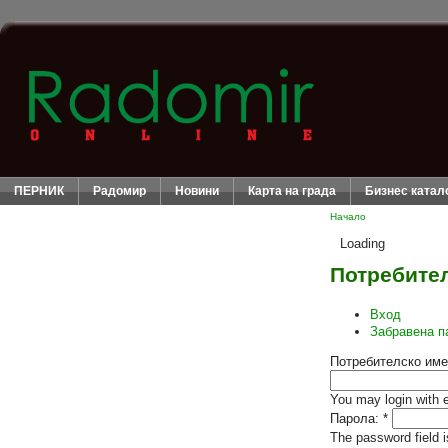
ПЕРНИК
Радомир
Новини
Карта на града
Бизнес катал
Начало
Loading
Потребител
Вход
Забравена п
Потребителско име
You may login with 
Парола:
*
The password field i