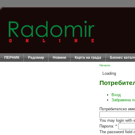
ПЕРНИК
Радомир
Новини
Карта на града
Бизнес катал
Начало
Loading
Потребител
Вход
Забравена п
Потребителско име
You may login with 
Парола:
*
The password field i