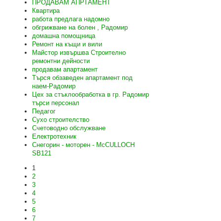
ПРОДАВАМ АПРТАМЕНТ
Квартира
работа предлага надомно
обгрижване на болен , Радомир
домашна помощница
Ремонт на къщи и вили
Майстор извършва Строително
ремонтни дейности
продавам апартамент
Търся обзаведен апартамент под
наем-Радомир
Цех за стъклообработка в гр. Радомир
търси персонал
Педагог
Сухо строителство
Счетоводно обслужване
Електротехник
Снегорин - моторен - McCULLOCH
SB121
1
2
3
4
5
6
7