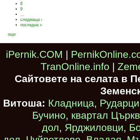
8
9
…
следваща ›
последна »
още
iPernik.COM
|
PernikOnline.
TranOnline.info
|
Zeme
Сайтовете на селата в 
Земенс
Витоша:
Кладница
,
Рударци
Бучино
,
квартал Църк
дол
,
Ярджиловци
,
Бо
дол
,
Чуйпетлово
,
Владая
,
Мъ