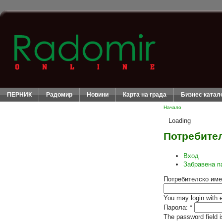
ПЕРНИК
Радомир
Новини
Карта на града
Бизнес катал
Начало
Loading
Потребител
Вход
Забравена п
Потребителско име
You may login with 
Парола:
*
The password field i